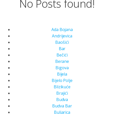
No Posts found!
Ada Bojana
Andrijevica
Baošići
Bar
Bečići
Berane
Bigova
Bijela
Bijelo Polje
Blizikuće
Brajići
Budva
Budva Bar
Buljarica