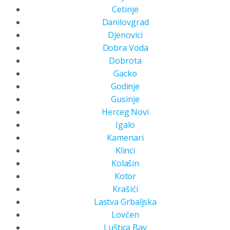
Cetinje
Danilovgrad
Djenovici
Dobra Voda
Dobrota
Gacko
Godinje
Gusinje
Herceg Novi
Igalo
Kamenari
Klinci
Kolašin
Kotor
Krašići
Lastva Grbaljska
Lovćen
Luštica Bay