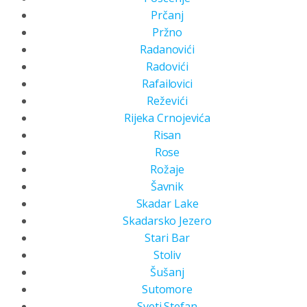
Prčanj
Pržno
Radanovići
Radovići
Rafailovici
Reževići
Rijeka Crnojevića
Risan
Rose
Rožaje
Šavnik
Skadar Lake
Skadarsko Jezero
Stari Bar
Stoliv
Šušanj
Sutomore
Sveti Stefan