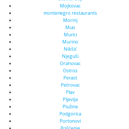
Mojkovac
montenegro restaurants
Morinj
Muo
Murici
Murino
Nikšić
Njeguši
Orahovac
Ostros
Perast
Petrovac
Plav
Pljevlja
Plužine
Podgorica
Portonovi
Pošćenje