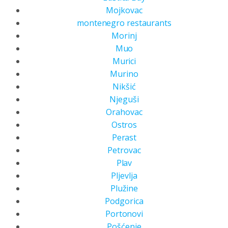
Mojkovac
montenegro restaurants
Morinj
Muo
Murici
Murino
Nikšić
Njeguši
Orahovac
Ostros
Perast
Petrovac
Plav
Pljevlja
Plužine
Podgorica
Portonovi
Pošćenje