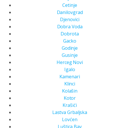
Cetinje
Danilovgrad
Djenovici
Dobra Voda
Dobrota
Gacko
Godinje
Gusinje
Herceg Novi
Igalo
Kamenari
Klinci
Kolašin
Kotor
Krašići
Lastva Grbaljska
Lovćen
Luštica Bay