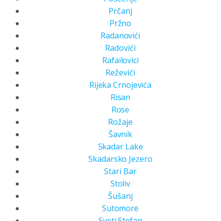
Prčanj
Pržno
Radanovići
Radovići
Rafailovici
Reževići
Rijeka Crnojevića
Risan
Rose
Rožaje
Šavnik
Skadar Lake
Skadarsko Jezero
Stari Bar
Stoliv
Šušanj
Sutomore
Sveti Stefan