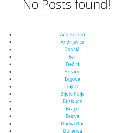
No Posts found!
Ada Bojana
Andrijevica
Baošići
Bar
Bečići
Berane
Bigova
Bijela
Bijelo Polje
Blizikuće
Brajići
Budva
Budva Bar
Buljarica