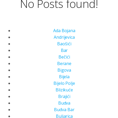
No Posts found!
Ada Bojana
Andrijevica
Baošići
Bar
Bečići
Berane
Bigova
Bijela
Bijelo Polje
Blizikuće
Brajići
Budva
Budva Bar
Buljarica