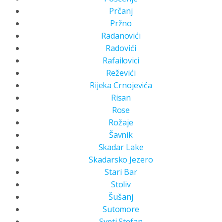
Prčanj
Pržno
Radanovići
Radovići
Rafailovici
Reževići
Rijeka Crnojevića
Risan
Rose
Rožaje
Šavnik
Skadar Lake
Skadarsko Jezero
Stari Bar
Stoliv
Šušanj
Sutomore
Sveti Stefan