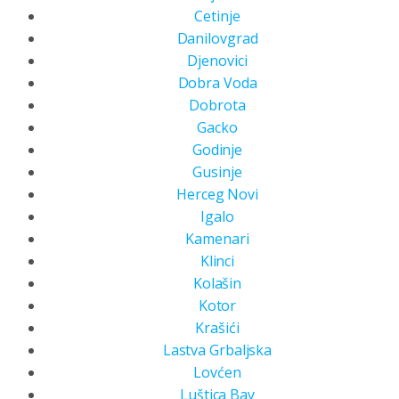
Cetinje
Danilovgrad
Djenovici
Dobra Voda
Dobrota
Gacko
Godinje
Gusinje
Herceg Novi
Igalo
Kamenari
Klinci
Kolašin
Kotor
Krašići
Lastva Grbaljska
Lovćen
Luštica Bay