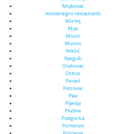
Mojkovac
montenegro restaurants
Morinj
Muo
Murici
Murino
Nikšić
Njeguši
Orahovac
Ostros
Perast
Petrovac
Plav
Pljevlja
Plužine
Podgorica
Portonovi
Pošćenje